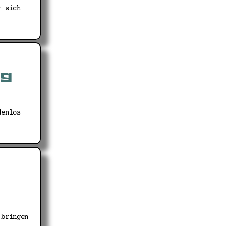
r sich
ng
denlos
 bringen