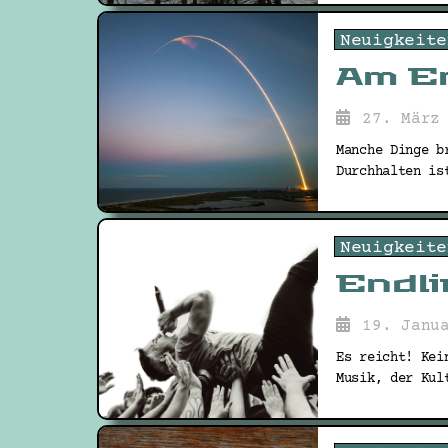
Neuigkeite
Am E
27. März
Manche Dinge b
Durchhalten is
Neuigkeite
Endli
19. Janu
Es reicht! Kei
Musik, der Kul