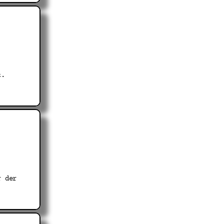
t.
r der