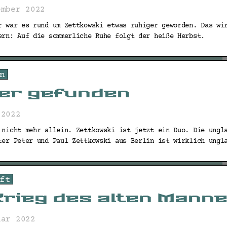
ember 2022
r war es rund um Zettkowski etwas ruhiger geworden. Das wi
ern: Auf die sommerliche Ruhe folgt der heiße Herbst.
n
er gefunden
 2022
 nicht mehr allein. Zettkowski ist jetzt ein Duo. Die ungl
ter Peter und Paul Zettkowski aus Berlin ist wirklich ungl
ft
Krieg des alten Mann
uar 2022