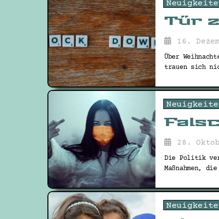
Neuigkeite
Tür 
16. Deze
Über Weihnacht
trauen sich ni
Neuigkeite
Fals
28. Okto
Die Politik ve
Maßnahmen, die
Neuigkeite