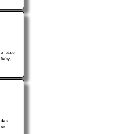
so eine
 Baby,
 das
das