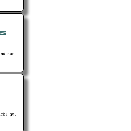
es
und nun
icht gut