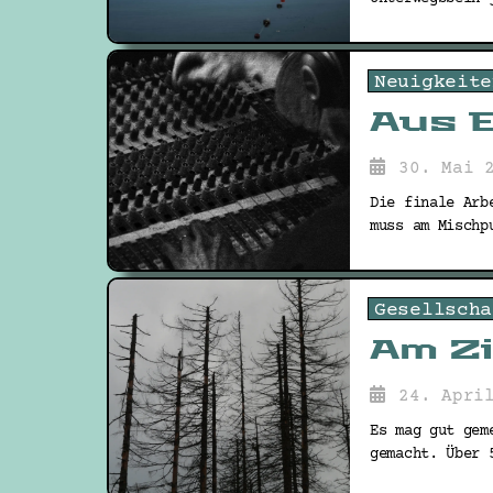
Neuigkeite
Aus E
30. Mai 
Die finale Arb
muss am Mischp
Gesellscha
Am Zi
24. Apri
Es mag gut gem
gemacht. Über 