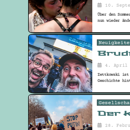
10. Sept
Über den Somme
nun wieder änd
Neuigkeite
Brud
4. April
Zettkowski ist
Geschichte hin
Gesellscha
Der 
28. Febr