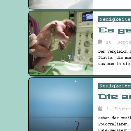
Neuigkeite
Es ge
10. Sept
Der Vergleich 
Platte, die ma
das man in die
Neuigkeite
Die 
1. Septe
Neben der Musi
Fotografieren.
Unterwegssein 