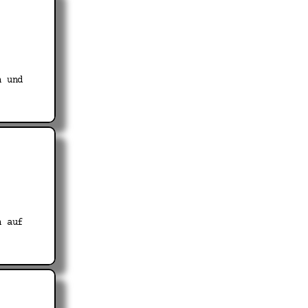
n und
n auf