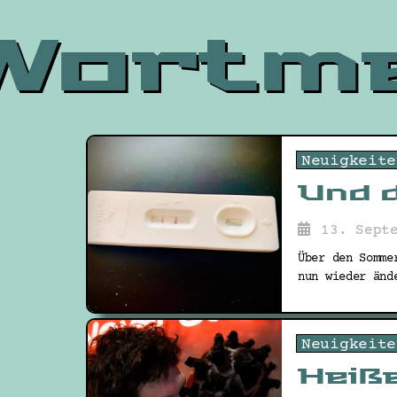
Wortm
Neuigkeite
Und 
13. Sept
Über den Somme
nun wieder änd
Neuigkeite
Heiß