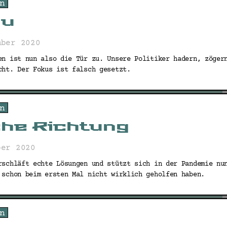
n
zu
mber 2020
en ist nun also die Tür zu. Unsere Politiker hadern, zöger
cht. Der Fokus ist falsch gesetzt.
n
che Richtung
ber 2020
rschläft echte Lösungen und stützt sich in der Pandemie nu
 schon beim ersten Mal nicht wirklich geholfen haben.
n