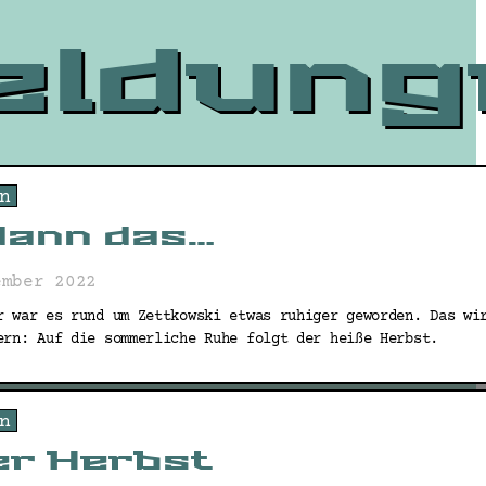
eldung
n
dann das…
ember 2022
r war es rund um Zettkowski etwas ruhiger geworden. Das wi
ern: Auf die sommerliche Ruhe folgt der heiße Herbst.
n
er Herbst