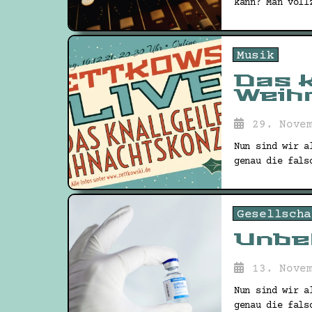
kann? Man voll
Musik
Das k
Weih
29. Nove
Nun sind wir a
genau die fals
Gesellscha
Unbe
13. Nove
Nun sind wir a
genau die fals